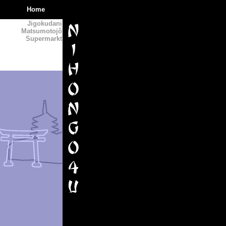
Home
Jigokudani
Matsumotojô
Supermarkt