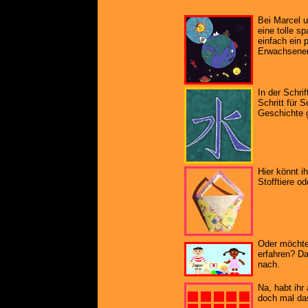
Bei Marcel u
eine tolle s
einfach ein 
Erwachsenen
In der Schri
Schritt für S
Geschichte g
Hier könnt i
Stofftiere od
Oder möchte
erfahren? D
nach.
Na, habt ihr
doch mal da