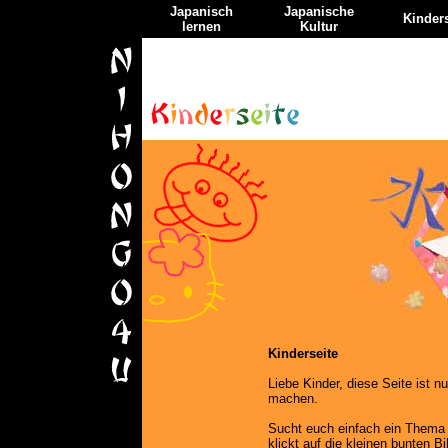
Japanisch
Japanische
Kinders
lernen
Kultur
Kinderseite
Liebe Kinder, diese Seite ist nu
machen.
Sucht euch einfach ein Thema
klickt auf die kleinen bunten B