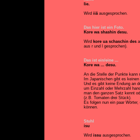
Iie.
Wird
iiä
ausgesprochen.
Das hier ist ein Foto.
Kore wa shashin desu.
Wird
kore ua schaschin des
a
aus r und l gesprochen).
Das ist ein/eine ...
Kore wa ... desu.
An die Stelle der Punkte kann 
Im Japanischen gibt es keinen A
Und es gibt keine Endung an d
um Einzahl oder Mehrzahl hande
man den ganzen Satz kennt od
(z.B. Tomaten drei Stück).
Es folgen nun ein paar Wörter, 
können.
Stuhl
isu
Wird
issu
ausgesprochen.