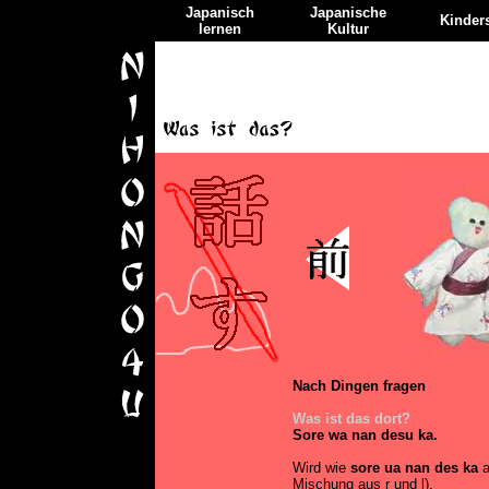
Japanisch
Japanische
Kinders
lernen
Kultur
Nach Dingen fragen
Was ist das dort?
Sore wa nan desu ka.
Wird wie
sore ua nan des ka
a
Mischung aus r und l).