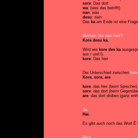
sore
: Das dort
wa
: (was das betrifft)
nan
: was
desu
: sein
Das
ka
am Ende ist eine Fragep
Meinen Sie das hier?
Kore desu ka.
Wird wie
kore des ka
ausgespr
aus r und l).
kore
: Das hier
Der Unterschied zwischen
hier
Kore, sore, are
kore
: das hier (beim Sprecher)
sore
: das dort (beim Gegenübe
are
: das dort drüben (ganz en
Ja.
Hai.
Es gibt auch noch das Wort Ê f
Nein.