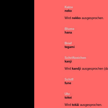
Katze
neko
Wird
nekko
ausgesprochen.
Blume
hana
Brief
tegami
Schriftzeichen
kanji
Wird
kandji
ausgesprochen (d
Schiff
fune
Uhr
tokei
Wird
tokäi
ausgesprochen.