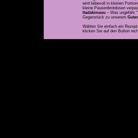
wird liebevoll in kleinen Porti
kleine Pausenbrotdosen verpa
Itadakimasu
– Was ungefähr "
Gegenstück zu unserem
Guten
Wählen Sie einfach ein Rezep
klicken Sie auf den Button rec